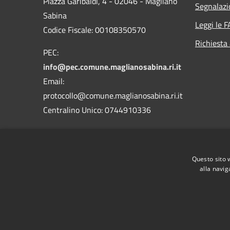
Piazza Garibaldi, 4 - 02046 - Magliano
Segnalazi
Sabina
Leggi le 
Codice Fiscale: 00108350570
Richiesta
PEC:
info@pec.comune.maglianosabina.ri.it
Email:
protocollo@comune.maglianosabina.ri.it
Centralino Unico: 0744910336
Codice Univoco Ufficio
UF37PC
Codice IPA
c_e812
Questo sito 
alla navig
RSS
Accessibilità
Privacy
Cookie
Mappa de