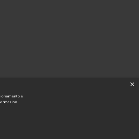
×
nzionamento e
nformazioni
Municipium
Accesso
 di Magliano Sabina • Powered by
•
redazione