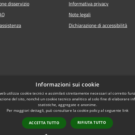
one disservizio
Informativa privacy
FAQ
Note legali
 assistenza
Dichiarazione di accessibilità
Informazioni sui cookie
web utilizza cookie tecnici e assimilati strettamente necessari al corretto fu
azione del sito, nonché un cookie tecnico analitico al solo fine di elaborare i
statistiche, aggregate e anonime.
Per maggiori dettagli, può consultare la cookie policy al seguente
link
RIFIUTA TUTTO
ACCETTA TUTTO
l sito
Copyright © 2026 • Comune