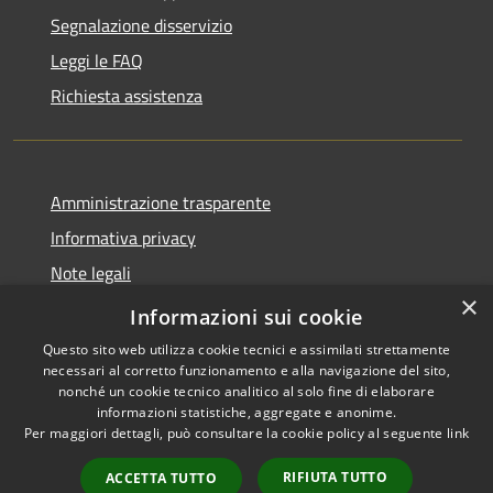
Segnalazione disservizio
Leggi le FAQ
Richiesta assistenza
Amministrazione trasparente
Informativa privacy
Note legali
×
Dichiarazione di accessibilità
Informazioni sui cookie
Questo sito web utilizza cookie tecnici e assimilati strettamente
necessari al corretto funzionamento e alla navigazione del sito,
nonché un cookie tecnico analitico al solo fine di elaborare
informazioni statistiche, aggregate e anonime.
RSS
Copyright © 2026 • Comune di
Per maggiori dettagli, può consultare la cookie policy al seguente
link
Accessibilità
Magliano Sabina • Powered by
Privacy
Municipium
Accesso
•
RIFIUTA TUTTO
ACCETTA TUTTO