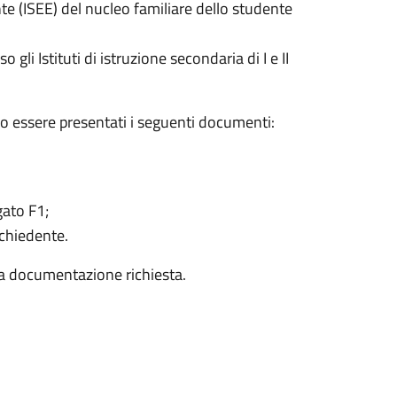
e (ISEE) del nucleo familiare dello studente
li Istituti di istruzione secondaria di I e II
 essere presentati i seguenti documenti:
gato F1;
ichiedente.
la documentazione richiesta.