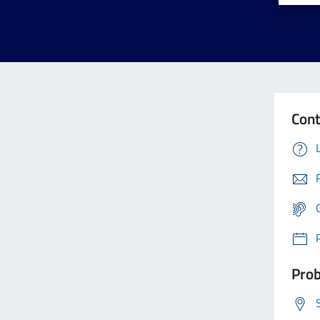
Cont
Prob