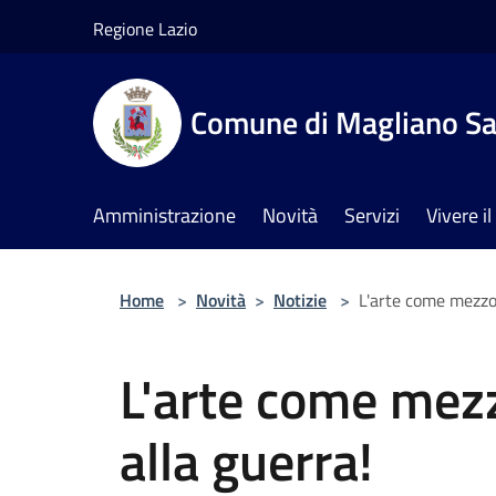
Salta al contenuto principale
Regione Lazio
Comune di Magliano Sa
Amministrazione
Novità
Servizi
Vivere 
Home
>
Novità
>
Notizie
>
L'arte come mezzo 
L'arte come mezz
alla guerra!