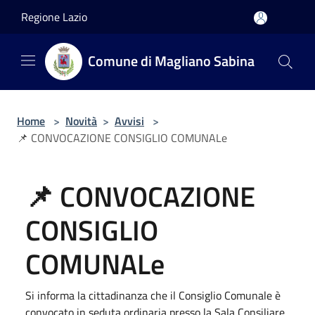
Salta al contenuto principale
Regione Lazio
Comune di Magliano Sabina
Home
>
Novità
>
Avvisi
>
📌 CONVOCAZIONE CONSIGLIO COMUNALe
📌 CONVOCAZIONE
CONSIGLIO
COMUNALe
Si informa la cittadinanza che il Consiglio Comunale è
convocato in seduta ordinaria presso la Sala Consiliare