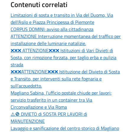
Contenuti correlati
Limitazioni di sosta e transito in Via del Duomo, Via
dell'Asilo e Piazza Principessa di Piemonte
CORPUS DOMINI: avviso alla cittadinanza
ATTENZIONE Interruzione momentanea del traffico per
installazione delle luminarie natalizie.
❌❌❌ ATTENZIONE❌❌❌ Istituzioni di Vari Divieti di
Sosta, con rimozione forzata, per taglio erba e pulizia
strada
❌❌❌ATTENZIONE❌❌❌ Istituzione del Divieto di Sosta
e Transito, per interventi sulla rete fognaria e
sull'acquedotto.
Magliano Sabina, l’ufficio postale chiude per lavori:
servizio trasferito in un container tra Via
Circonvallazione e Via Roma
⚠️🚫 DIVIETO di SOSTA PER LAVORI di
MANUTENZIONE
Lavaggio e sanificazione del centro storico di Magliano