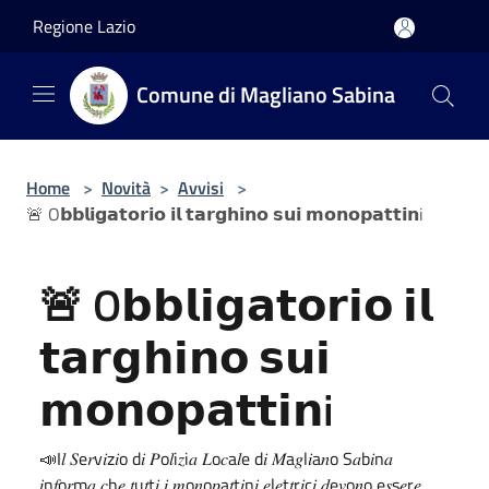
Salta al contenuto principale
Regione Lazio
Comune di Magliano Sabina
Home
>
Novità
>
Avvisi
>
🚨 O𝗯𝗯𝗹𝗶𝗴𝗮𝘁𝗼𝗿𝗶𝗼 𝗶𝗹 𝘁𝗮𝗿𝗴𝗵𝗶𝗻𝗼 𝘀𝘂𝗶 𝗺𝗼𝗻𝗼𝗽𝗮𝘁𝘁𝗶𝗻i
🚨 O𝗯𝗯𝗹𝗶𝗴𝗮𝘁𝗼𝗿𝗶𝗼 𝗶𝗹
𝘁𝗮𝗿𝗴𝗵𝗶𝗻𝗼 𝘀𝘂𝗶
𝗺𝗼𝗻𝗼𝗽𝗮𝘁𝘁𝗶𝗻i
📣I𝑙 𝑆e𝑟v𝑖z𝑖o d𝑖 𝑃o𝑙i𝑧i𝑎 𝐿o𝑐a𝑙e d𝑖 𝑀a𝑔l𝑖a𝑛o S𝑎b𝑖n𝑎
𝑖n𝑓o𝑟m𝑎 𝑐h𝑒 𝑡u𝑡t𝑖 𝑖 𝑚o𝑛o𝑝a𝑡t𝑖n𝑖 𝑒l𝑒t𝑡r𝑖c𝑖 𝑑e𝑣o𝑛o e𝑠s𝑒r𝑒