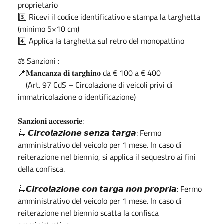
proprietario
3️⃣ Ricevi il codice identificativo e stampa la targhetta
(minimo 5×10 cm)
4️⃣ Applica la targhetta sul retro del monopattino
⚖️ Sanzioni :
📍𝐌𝐚𝐧𝐜𝐚𝐧𝐳𝐚 𝐝𝐢 𝐭𝐚𝐫𝐠𝐡𝐢𝐧𝐨 da € 100 a € 400
(Art. 97 CdS – Circolazione di veicoli privi di
immatricolazione o identificazione)
𝐒𝐚𝐧𝐳𝐢𝐨𝐧𝐢 𝐚𝐜𝐜𝐞𝐬𝐬𝐨𝐫𝐢𝐞:
🛴 𝘾𝙞𝙧𝙘𝙤𝙡𝙖𝙯𝙞𝙤𝙣𝙚 𝙨𝙚𝙣𝙯𝙖 𝙩𝙖𝙧𝙜𝙖: Fermo
amministrativo del veicolo per 1 mese. In caso di
reiterazione nel biennio, si applica il sequestro ai fini
della confisca.
🛴𝘾𝙞𝙧𝙘𝙤𝙡𝙖𝙯𝙞𝙤𝙣𝙚 𝙘𝙤𝙣 𝙩𝙖𝙧𝙜𝙖 𝙣𝙤𝙣 𝙥𝙧𝙤𝙥𝙧𝙞𝙖: Fermo
amministrativo del veicolo per 1 mese. In caso di
reiterazione nel biennio scatta la confisca