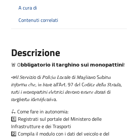
A cura di
Contenuti correlati
Descrizione
🚨 O𝗯𝗯𝗹𝗶𝗴𝗮𝘁𝗼𝗿𝗶𝗼 𝗶𝗹 𝘁𝗮𝗿𝗴𝗵𝗶𝗻𝗼 𝘀𝘂𝗶 𝗺𝗼𝗻𝗼𝗽𝗮𝘁𝘁𝗶𝗻𝗶!
📣I𝑙 𝑆e𝑟v𝑖z𝑖o d𝑖 𝑃o𝑙i𝑧i𝑎 𝐿o𝑐a𝑙e d𝑖 𝑀a𝑔l𝑖a𝑛o S𝑎b𝑖n𝑎
𝑖n𝑓o𝑟m𝑎 𝑐h𝑒, i𝑛 𝑏a𝑠e a𝑙l’A𝑟t. 97 d𝑒l C𝑜d𝑖c𝑒 𝑑e𝑙l𝑎 𝑆t𝑟a𝑑a,
𝑡u𝑡t𝑖 𝑖 𝑚o𝑛o𝑝a𝑡t𝑖n𝑖 𝑒l𝑒t𝑡r𝑖c𝑖 𝑑e𝑣o𝑛o e𝑠s𝑒r𝑒 𝑑o𝑡a𝑡i d𝑖
𝑡a𝑟gℎe𝑡t𝑎 𝑖d𝑒n𝑡i𝑓i𝑐a𝑡i𝑣a.
🛴 Come fare in autonomia:
1️⃣ Registrati sul portale del Ministero delle
Infrastrutture e dei Trasporti
2️⃣ Compila il modulo con i dati del veicolo e del