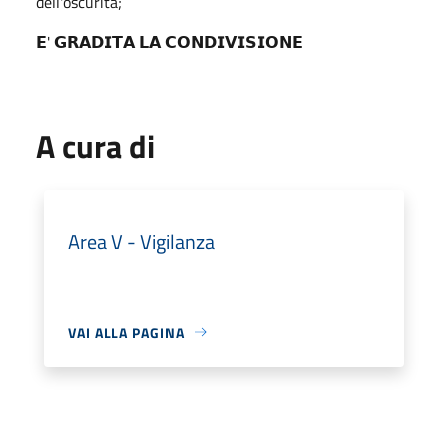
dell'oscurità;
𝗘' 𝗚𝗥𝗔𝗗𝗜𝗧𝗔 𝗟𝗔 𝗖𝗢𝗡𝗗𝗜𝗩𝗜𝗦𝗜𝗢𝗡𝗘
A cura di
Area V - Vigilanza
VAI ALLA PAGINA