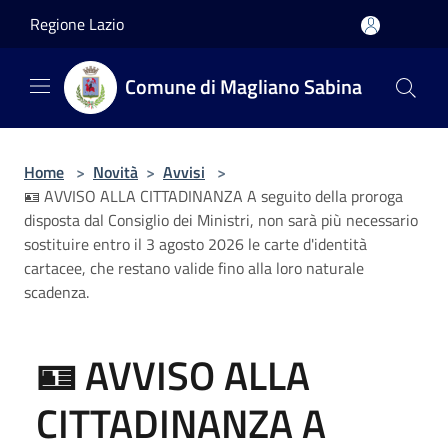
Salta al contenuto principale
Regione Lazio
Comune di Magliano Sabina
Home
>
Novità
>
Avvisi
>
🪪 AVVISO ALLA CITTADINANZA A seguito della proroga
disposta dal Consiglio dei Ministri, non sarà più necessario
sostituire entro il 3 agosto 2026 le carte d'identità
cartacee, che restano valide fino alla loro naturale
scadenza.
🪪 AVVISO ALLA
CITTADINANZA A