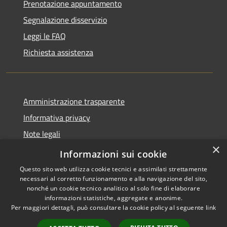
Prenotazione appuntamento
Segnalazione disservizio
Leggi le FAQ
Richiesta assistenza
Amministrazione trasparente
Informativa privacy
Note legali
×
Dichiarazione di accessibilità
Informazioni sui cookie
Questo sito web utilizza cookie tecnici e assimilati strettamente
necessari al corretto funzionamento e alla navigazione del sito,
nonché un cookie tecnico analitico al solo fine di elaborare
informazioni statistiche, aggregate e anonime.
RSS
Copyright © 2026 • Comune di
Per maggiori dettagli, può consultare la cookie policy al seguente
link
Accessibilità
Magliano Sabina • Powered by
Privacy
Municipium
Accesso
•