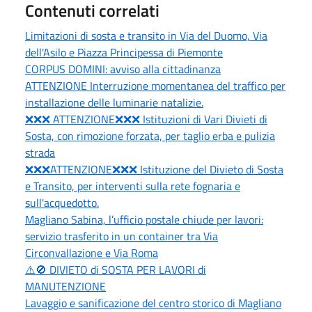
Contenuti correlati
Limitazioni di sosta e transito in Via del Duomo, Via
dell'Asilo e Piazza Principessa di Piemonte
CORPUS DOMINI: avviso alla cittadinanza
ATTENZIONE Interruzione momentanea del traffico per
installazione delle luminarie natalizie.
❌❌❌ ATTENZIONE❌❌❌ Istituzioni di Vari Divieti di
Sosta, con rimozione forzata, per taglio erba e pulizia
strada
❌❌❌ATTENZIONE❌❌❌ Istituzione del Divieto di Sosta
e Transito, per interventi sulla rete fognaria e
sull'acquedotto.
Magliano Sabina, l’ufficio postale chiude per lavori:
servizio trasferito in un container tra Via
Circonvallazione e Via Roma
⚠️🚫 DIVIETO di SOSTA PER LAVORI di
MANUTENZIONE
Lavaggio e sanificazione del centro storico di Magliano