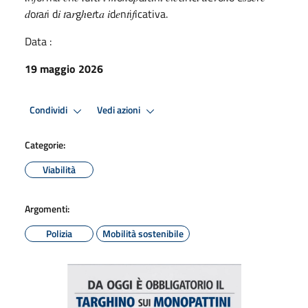
𝑑o𝑡a𝑡i d𝑖 𝑡a𝑟gℎe𝑡t𝑎 𝑖d𝑒n𝑡i𝑓icativa.
Data :
19 maggio 2026
Condividi
Vedi azioni
Categorie:
Viabilità
Argomenti:
Polizia
Mobilità sostenibile