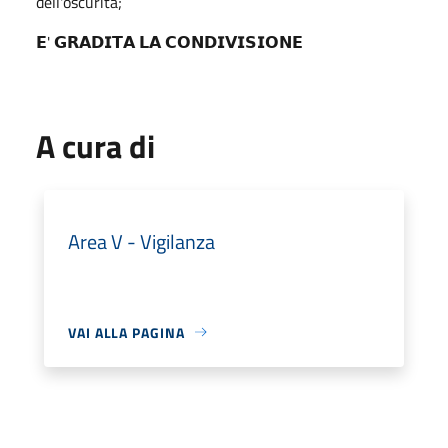
dell'oscurità;
𝗘' 𝗚𝗥𝗔𝗗𝗜𝗧𝗔 𝗟𝗔 𝗖𝗢𝗡𝗗𝗜𝗩𝗜𝗦𝗜𝗢𝗡𝗘
A cura di
Area V - Vigilanza
VAI ALLA PAGINA