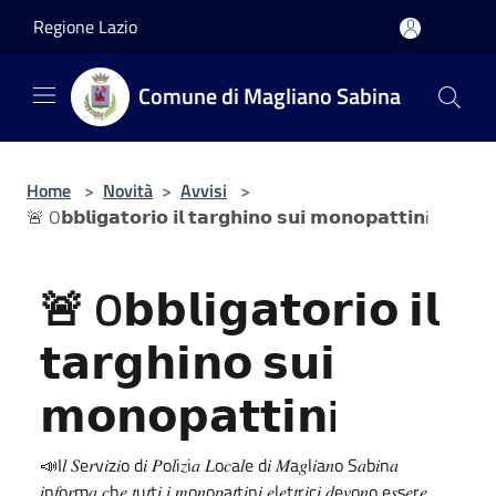
Salta al contenuto principale
Regione Lazio
Comune di Magliano Sabina
Home
>
Novità
>
Avvisi
>
🚨 O𝗯𝗯𝗹𝗶𝗴𝗮𝘁𝗼𝗿𝗶𝗼 𝗶𝗹 𝘁𝗮𝗿𝗴𝗵𝗶𝗻𝗼 𝘀𝘂𝗶 𝗺𝗼𝗻𝗼𝗽𝗮𝘁𝘁𝗶𝗻i
🚨 O𝗯𝗯𝗹𝗶𝗴𝗮𝘁𝗼𝗿𝗶𝗼 𝗶𝗹
𝘁𝗮𝗿𝗴𝗵𝗶𝗻𝗼 𝘀𝘂𝗶
𝗺𝗼𝗻𝗼𝗽𝗮𝘁𝘁𝗶𝗻i
📣I𝑙 𝑆e𝑟v𝑖z𝑖o d𝑖 𝑃o𝑙i𝑧i𝑎 𝐿o𝑐a𝑙e d𝑖 𝑀a𝑔l𝑖a𝑛o S𝑎b𝑖n𝑎
𝑖n𝑓o𝑟m𝑎 𝑐h𝑒 𝑡u𝑡t𝑖 𝑖 𝑚o𝑛o𝑝a𝑡t𝑖n𝑖 𝑒l𝑒t𝑡r𝑖c𝑖 𝑑e𝑣o𝑛o e𝑠s𝑒r𝑒