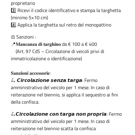
proprietario
3️⃣ Ricevi il codice identificativo e stampa la targhetta
(minimo 5×10 cm)
4️⃣ Applica la targhetta sul retro del monopattino
⚖️ Sanzioni :
📍𝐌𝐚𝐧𝐜𝐚𝐧𝐳𝐚 𝐝𝐢 𝐭𝐚𝐫𝐠𝐡𝐢𝐧𝐨 da € 100 a € 400
(Art. 97 CdS – Circolazione di veicoli privi di
immatricolazione o identificazione)
𝐒𝐚𝐧𝐳𝐢𝐨𝐧𝐢 𝐚𝐜𝐜𝐞𝐬𝐬𝐨𝐫𝐢𝐞:
🛴 𝘾𝙞𝙧𝙘𝙤𝙡𝙖𝙯𝙞𝙤𝙣𝙚 𝙨𝙚𝙣𝙯𝙖 𝙩𝙖𝙧𝙜𝙖: Fermo
amministrativo del veicolo per 1 mese. In caso di
reiterazione nel biennio, si applica il sequestro ai fini
della confisca.
🛴𝘾𝙞𝙧𝙘𝙤𝙡𝙖𝙯𝙞𝙤𝙣𝙚 𝙘𝙤𝙣 𝙩𝙖𝙧𝙜𝙖 𝙣𝙤𝙣 𝙥𝙧𝙤𝙥𝙧𝙞𝙖: Fermo
amministrativo del veicolo per 1 mese. In caso di
reiterazione nel biennio scatta la confisca