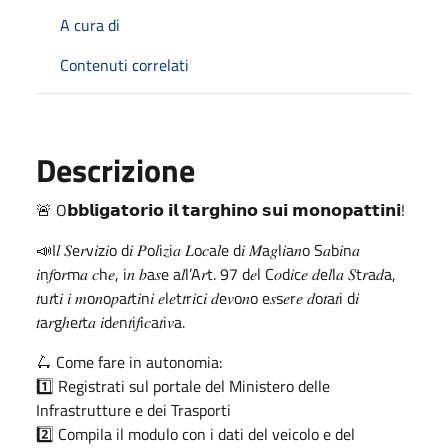
A cura di
Contenuti correlati
Descrizione
🚨 O𝗯𝗯𝗹𝗶𝗴𝗮𝘁𝗼𝗿𝗶𝗼 𝗶𝗹 𝘁𝗮𝗿𝗴𝗵𝗶𝗻𝗼 𝘀𝘂𝗶 𝗺𝗼𝗻𝗼𝗽𝗮𝘁𝘁𝗶𝗻𝗶!
📣I𝑙 𝑆e𝑟v𝑖z𝑖o d𝑖 𝑃o𝑙i𝑧i𝑎 𝐿o𝑐a𝑙e d𝑖 𝑀a𝑔l𝑖a𝑛o S𝑎b𝑖n𝑎
𝑖n𝑓o𝑟m𝑎 𝑐h𝑒, i𝑛 𝑏a𝑠e a𝑙l’A𝑟t. 97 d𝑒l C𝑜d𝑖c𝑒 𝑑e𝑙l𝑎 𝑆t𝑟a𝑑a,
𝑡u𝑡t𝑖 𝑖 𝑚o𝑛o𝑝a𝑡t𝑖n𝑖 𝑒l𝑒t𝑡r𝑖c𝑖 𝑑e𝑣o𝑛o e𝑠s𝑒r𝑒 𝑑o𝑡a𝑡i d𝑖
𝑡a𝑟gℎe𝑡t𝑎 𝑖d𝑒n𝑡i𝑓i𝑐a𝑡i𝑣a.
🛴 Come fare in autonomia:
1️⃣ Registrati sul portale del Ministero delle
Infrastrutture e dei Trasporti
2️⃣ Compila il modulo con i dati del veicolo e del