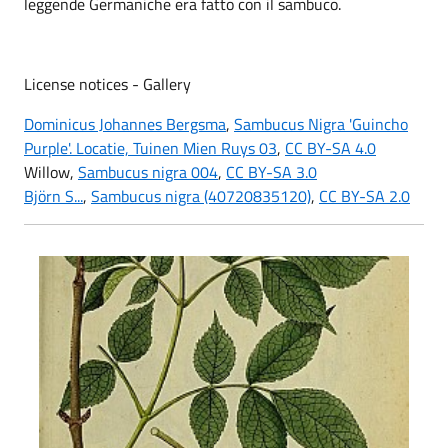
leggende Germaniche era fatto con il sambuco.
License notices - Gallery
Dominicus Johannes Bergsma
,
Sambucus Nigra 'Guincho
Purple'. Locatie, Tuinen Mien Ruys 03
,
CC BY-SA 4.0
Willow,
Sambucus nigra 004
,
CC BY-SA 3.0
Björn S...
,
Sambucus nigra (40720835120)
,
CC BY-SA 2.0
Sambuco comune