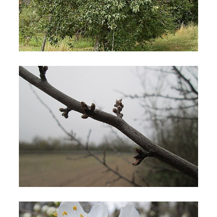
Susino
Susino