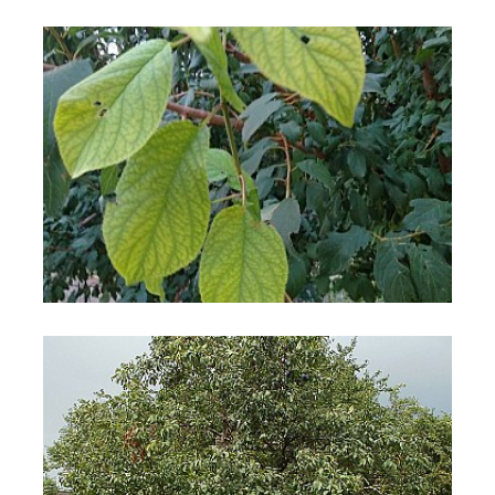
Susino
Susino