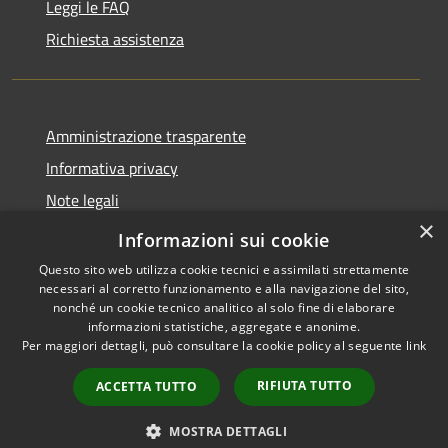
Leggi le FAQ
Richiesta assistenza
Amministrazione trasparente
Informativa privacy
Note legali
×
Dichiarazione di accessibilità
Informazioni sui cookie
Questo sito web utilizza cookie tecnici e assimilati strettamente
necessari al corretto funzionamento e alla navigazione del sito,
nonché un cookie tecnico analitico al solo fine di elaborare
informazioni statistiche, aggregate e anonime.
RSS
Copyright © 2026 • Comune di
Per maggiori dettagli, può consultare la cookie policy al seguente
link
Accessibilità
Magliano Sabina • Powered by
Privacy
Municipium
Accesso
•
RIFIUTA TUTTO
ACCETTA TUTTO
Cookie
redazione
Mappa del sito
MOSTRA DETTAGLI