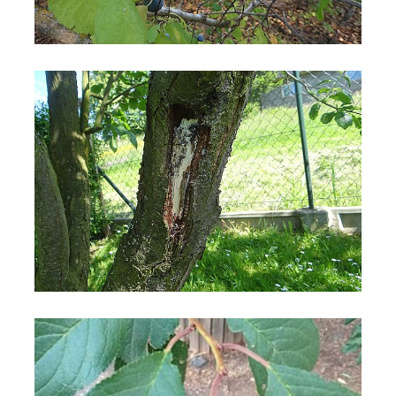
Susino
Susino