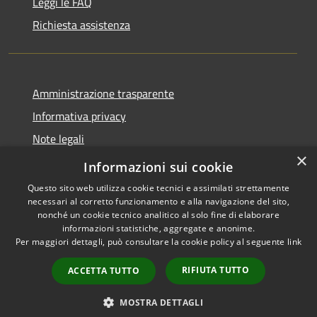
Leggi le FAQ
Richiesta assistenza
Amministrazione trasparente
Informativa privacy
Note legali
×
Dichiarazione di accessibilità
Informazioni sui cookie
Questo sito web utilizza cookie tecnici e assimilati strettamente
necessari al corretto funzionamento e alla navigazione del sito,
nonché un cookie tecnico analitico al solo fine di elaborare
informazioni statistiche, aggregate e anonime.
RSS
Copyright © 2026 • Comune di
Per maggiori dettagli, può consultare la cookie policy al seguente
link
Accessibilità
Magliano Sabina • Powered by
Privacy
Municipium
Accesso
•
RIFIUTA TUTTO
ACCETTA TUTTO
Cookie
redazione
Mappa del sito
MOSTRA DETTAGLI