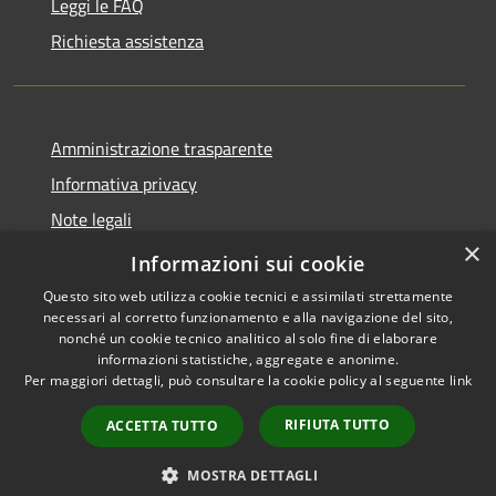
Leggi le FAQ
Richiesta assistenza
Amministrazione trasparente
Informativa privacy
Note legali
×
Dichiarazione di accessibilità
Informazioni sui cookie
Questo sito web utilizza cookie tecnici e assimilati strettamente
necessari al corretto funzionamento e alla navigazione del sito,
nonché un cookie tecnico analitico al solo fine di elaborare
informazioni statistiche, aggregate e anonime.
RSS
Copyright © 2026 • Comune di
Per maggiori dettagli, può consultare la cookie policy al seguente
link
Accessibilità
Magliano Sabina • Powered by
Privacy
Municipium
Accesso
•
RIFIUTA TUTTO
ACCETTA TUTTO
Cookie
redazione
Mappa del sito
MOSTRA DETTAGLI