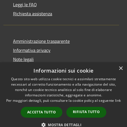
Leggi le FAQ
Richiesta assistenza
Amministrazione trasparente
Informativa privacy
Note legali
×
Dichiarazione di accessibilità
Informazioni sui cookie
Questo sito web utilizza cookie tecnici e assimilati strettamente
necessari al corretto funzionamento e alla navigazione del sito,
nonché un cookie tecnico analitico al solo fine di elaborare
informazioni statistiche, aggregate e anonime.
RSS
Copyright © 2026 • Comune di
Per maggiori dettagli, può consultare la cookie policy al seguente
link
Accessibilità
Magliano Sabina • Powered by
Privacy
Municipium
Accesso
•
RIFIUTA TUTTO
ACCETTA TUTTO
Cookie
redazione
Mappa del sito
MOSTRA DETTAGLI