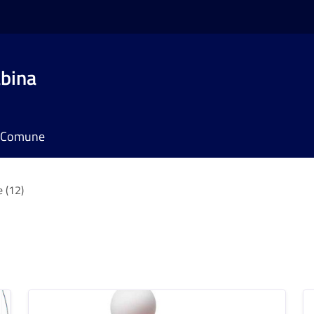
bina
il Comune
e (12)