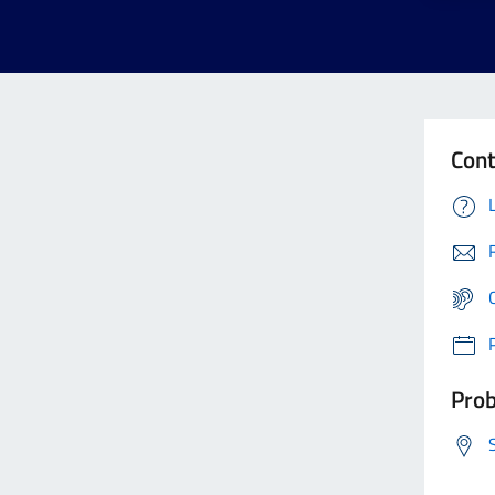
Cont
Prob