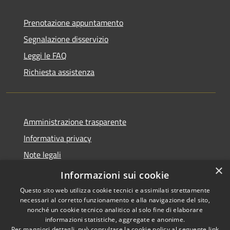
Prenotazione appuntamento
Segnalazione disservizio
Leggi le FAQ
Richiesta assistenza
Amministrazione trasparente
Informativa privacy
Note legali
×
Dichiarazione di accessibilità
Informazioni sui cookie
Questo sito web utilizza cookie tecnici e assimilati strettamente
necessari al corretto funzionamento e alla navigazione del sito,
nonché un cookie tecnico analitico al solo fine di elaborare
informazioni statistiche, aggregate e anonime.
RSS
Copyright © 2026 • Comune di
Per maggiori dettagli, può consultare la cookie policy al seguente
link