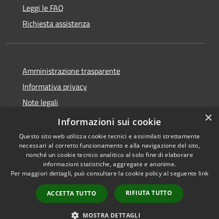
Leggi le FAQ
Richiesta assistenza
Amministrazione trasparente
Informativa privacy
Note legali
×
Dichiarazione di accessibilità
Informazioni sui cookie
Questo sito web utilizza cookie tecnici e assimilati strettamente
necessari al corretto funzionamento e alla navigazione del sito,
nonché un cookie tecnico analitico al solo fine di elaborare
informazioni statistiche, aggregate e anonime.
RSS
Copyright © 2026 • Comune di
Per maggiori dettagli, può consultare la cookie policy al seguente
link
Accessibilità
Magliano Sabina • Powered by
Privacy
Municipium
Accesso
•
RIFIUTA TUTTO
ACCETTA TUTTO
Cookie
redazione
Mappa del sito
MOSTRA DETTAGLI