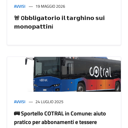
AVVISI
19 MAGGIO 2026
🚨 O𝗯𝗯𝗹𝗶𝗴𝗮𝘁𝗼𝗿𝗶𝗼 𝗶𝗹 𝘁𝗮𝗿𝗴𝗵𝗶𝗻𝗼 𝘀𝘂𝗶
𝗺𝗼𝗻𝗼𝗽𝗮𝘁𝘁𝗶𝗻i
AVVISI
24 LUGLIO 2025
🚌 Sportello COTRAL in Comune: aiuto
pratico per abbonamenti e tessere