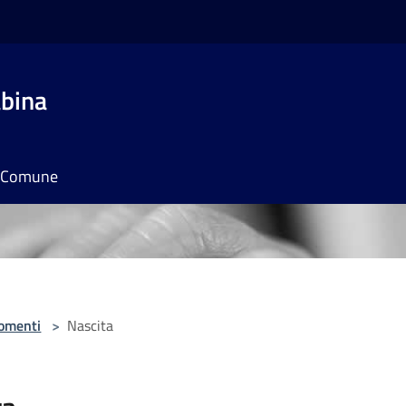
bina
il Comune
omenti
>
Nascita