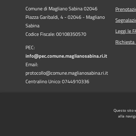
Comune di Magliano Sabina 02046
Prenotaz
Piazza Garibaldi, 4 - 02046 - Magliano
Segnalazi
Sabina
Leggi le 
Codice Fiscale: 00108350570
Richiesta
PEC:
info@pec.comune.maglianosabina.ri.it
Email:
protocollo@comune.maglianosabina.ri.it
Centralino Unico: 0744910336
Codice Univoco Ufficio
UF37PC
Codice IPA
c_e812
Questo sito 
alla navig