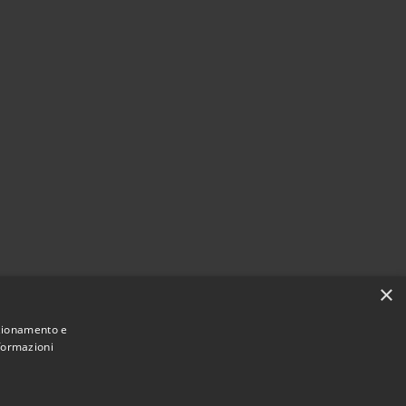
×
nzionamento e
nformazioni