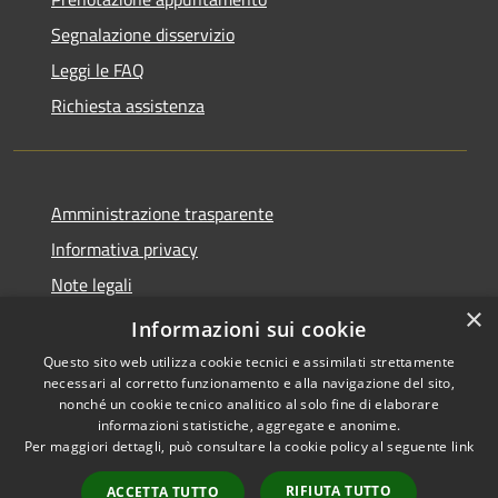
Segnalazione disservizio
Leggi le FAQ
Richiesta assistenza
Amministrazione trasparente
Informativa privacy
Note legali
×
Dichiarazione di accessibilità
Informazioni sui cookie
Questo sito web utilizza cookie tecnici e assimilati strettamente
necessari al corretto funzionamento e alla navigazione del sito,
nonché un cookie tecnico analitico al solo fine di elaborare
informazioni statistiche, aggregate e anonime.
RSS
Copyright © 2026 • Comune di
Per maggiori dettagli, può consultare la cookie policy al seguente
link
Accessibilità
Magliano Sabina • Powered by
Privacy
Municipium
Accesso
•
RIFIUTA TUTTO
ACCETTA TUTTO