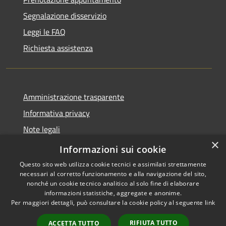
Segnalazione disservizio
Leggi le FAQ
Richiesta assistenza
Amministrazione trasparente
Informativa privacy
Note legali
×
Dichiarazione di accessibilità
Informazioni sui cookie
Questo sito web utilizza cookie tecnici e assimilati strettamente
necessari al corretto funzionamento e alla navigazione del sito,
nonché un cookie tecnico analitico al solo fine di elaborare
informazioni statistiche, aggregate e anonime.
RSS
Copyright © 2026 • Comune di
Per maggiori dettagli, può consultare la cookie policy al seguente
link
Accessibilità
Magliano Sabina • Powered by
Privacy
Municipium
Accesso
•
RIFIUTA TUTTO
ACCETTA TUTTO