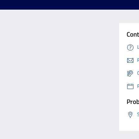
Cont
Prob