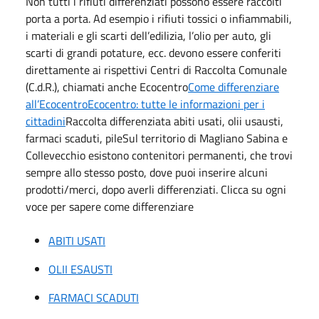
Non tutti i rifiuti differenziati possono essere raccolti
porta a porta. Ad esempio i rifiuti tossici o infiammabili,
i materiali e gli scarti dell’edilizia, l’olio per auto, gli
scarti di grandi potature, ecc. devono essere conferiti
direttamente ai rispettivi Centri di Raccolta Comunale
(C.d.R.), chiamati anche Ecocentro
Come differenziare
all’Ecocentro
Ecocentro: tutte le informazioni per i
cittadini
Raccolta differenziata abiti usati, olii usausti,
farmaci scaduti, pileSul territorio di Magliano Sabina e
Collevecchio esistono contenitori permanenti, che trovi
sempre allo stesso posto, dove puoi inserire alcuni
prodotti/merci, dopo averli differenziati. Clicca su ogni
voce per sapere come differenziare
ABITI USATI
OLII ESAUSTI
FARMACI SCADUTI