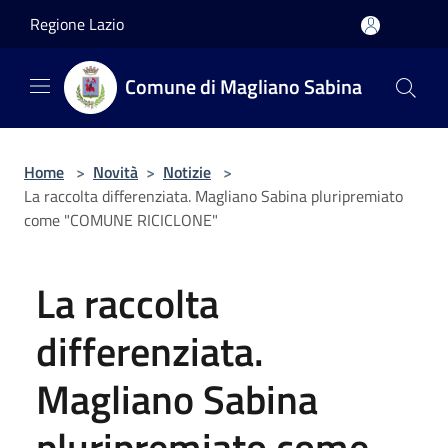
Salta al contenuto principale
Regione Lazio
Comune di Magliano Sabina
Home
>
Novità
>
Notizie
>
La raccolta differenziata. Magliano Sabina pluripremiato
come "COMUNE RICICLONE"
La raccolta
differenziata.
Magliano Sabina
pluripremiato come