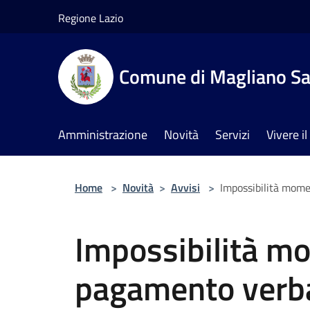
Salta al contenuto principale
Regione Lazio
Comune di Magliano Sa
Amministrazione
Novità
Servizi
Vivere 
Home
>
Novità
>
Avvisi
>
Impossibilità mome
Impossibilità 
pagamento verbal