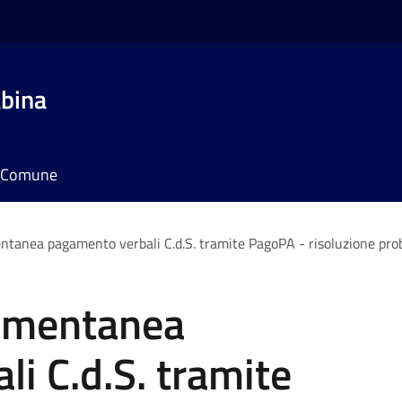
bina
il Comune
ntanea pagamento verbali C.d.S. tramite PagoPA - risoluzione pro
momentanea
i C.d.S. tramite