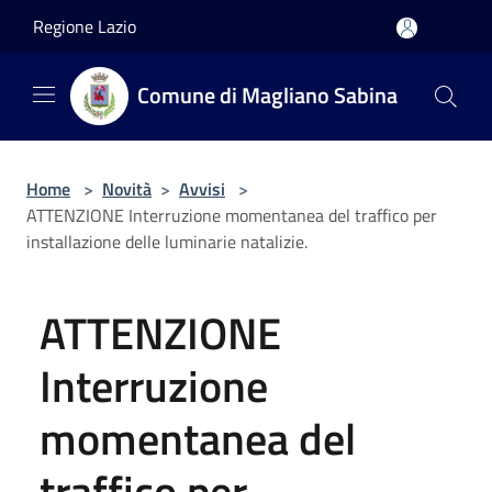
Salta al contenuto principale
Regione Lazio
Comune di Magliano Sabina
Home
>
Novità
>
Avvisi
>
ATTENZIONE Interruzione momentanea del traffico per
installazione delle luminarie natalizie.
ATTENZIONE
Interruzione
momentanea del
traffico per