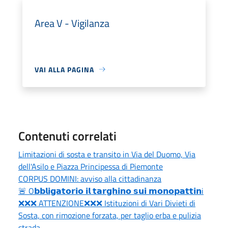
Area V - Vigilanza
VAI ALLA PAGINA
Contenuti correlati
Limitazioni di sosta e transito in Via del Duomo, Via
dell'Asilo e Piazza Principessa di Piemonte
CORPUS DOMINI: avviso alla cittadinanza
🚨 O𝗯𝗯𝗹𝗶𝗴𝗮𝘁𝗼𝗿𝗶𝗼 𝗶𝗹 𝘁𝗮𝗿𝗴𝗵𝗶𝗻𝗼 𝘀𝘂𝗶 𝗺𝗼𝗻𝗼𝗽𝗮𝘁𝘁𝗶𝗻i
❌❌❌ ATTENZIONE❌❌❌ Istituzioni di Vari Divieti di
Sosta, con rimozione forzata, per taglio erba e pulizia
strada