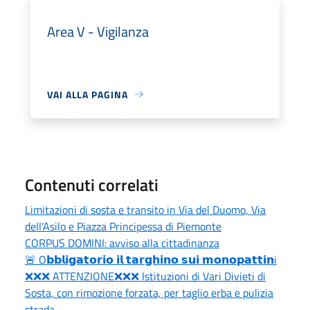
Area V - Vigilanza
VAI ALLA PAGINA
Contenuti correlati
Limitazioni di sosta e transito in Via del Duomo, Via
dell'Asilo e Piazza Principessa di Piemonte
CORPUS DOMINI: avviso alla cittadinanza
🚨 O𝗯𝗯𝗹𝗶𝗴𝗮𝘁𝗼𝗿𝗶𝗼 𝗶𝗹 𝘁𝗮𝗿𝗴𝗵𝗶𝗻𝗼 𝘀𝘂𝗶 𝗺𝗼𝗻𝗼𝗽𝗮𝘁𝘁𝗶𝗻i
❌❌❌ ATTENZIONE❌❌❌ Istituzioni di Vari Divieti di
Sosta, con rimozione forzata, per taglio erba e pulizia
strada