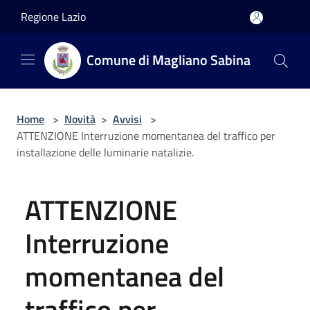
Salta al contenuto principale
Regione Lazio
Comune di Magliano Sabina
Home
>
Novità
>
Avvisi
>
ATTENZIONE Interruzione momentanea del traffico per
installazione delle luminarie natalizie.
ATTENZIONE
Interruzione
momentanea del
traffico per