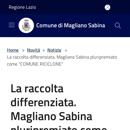
Salta al contenuto principale
Regione Lazio
Comune di Magliano Sabina
Home
>
Novità
>
Notizie
>
La raccolta differenziata. Magliano Sabina pluripremiato
come "COMUNE RICICLONE"
La raccolta
differenziata.
Magliano Sabina
pluripremiato come