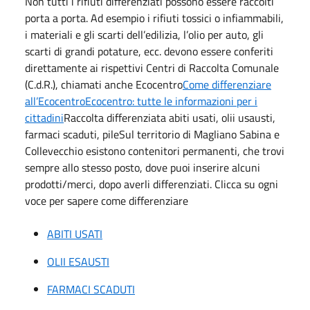
Non tutti i rifiuti differenziati possono essere raccolti
porta a porta. Ad esempio i rifiuti tossici o infiammabili,
i materiali e gli scarti dell’edilizia, l’olio per auto, gli
scarti di grandi potature, ecc. devono essere conferiti
direttamente ai rispettivi Centri di Raccolta Comunale
(C.d.R.), chiamati anche Ecocentro
Come differenziare
all’Ecocentro
Ecocentro: tutte le informazioni per i
cittadini
Raccolta differenziata abiti usati, olii usausti,
farmaci scaduti, pileSul territorio di Magliano Sabina e
Collevecchio esistono contenitori permanenti, che trovi
sempre allo stesso posto, dove puoi inserire alcuni
prodotti/merci, dopo averli differenziati. Clicca su ogni
voce per sapere come differenziare
ABITI USATI
OLII ESAUSTI
FARMACI SCADUTI