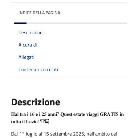
INDICE DELLA PAGINA
Descrizione
A cura di
Allegati
Contenuti correlati
Descrizione
𝐇𝐚𝐢 𝐭𝐫𝐚 𝐢 𝟏𝟔 𝐞 𝐢 𝟐𝟓 𝐚𝐧𝐧𝐢? 𝐐𝐮𝐞𝐬𝐭’𝐞𝐬𝐭𝐚𝐭𝐞 𝐯𝐢𝐚𝐠𝐠𝐢 𝐆𝐑𝐀𝐓𝐈𝐒 𝐢𝐧
𝐭𝐮𝐭𝐭𝐨 𝐢𝐥 𝐋𝐚𝐳𝐢𝐨! 🎒🚍
Dal 1° luglio al 15 settembre 2025, nell’ambito del