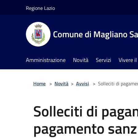
Salta al contenuto principale
Regione Lazio
Comune di Magliano Sa
Amministrazione
Novità
Servizi
Vivere 
Home
>
Novità
>
Avvisi
>
Solleciti di pagam
Solleciti di pag
pagamento sanzi