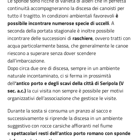
Le sponde sono ricche di varietà di alberi che in perfetta
continuità accompagneranno la discesa dei canoisti per
tutto il tragitto. In condizioni ambientali favorevoli
è
possibile incontrare numerose specie di uccelli
. A
seconda della portata stagionale è inoltre possibile
incontrare delle successioni di
raschiere
, ovvero tratti con
acqua particolarmente bassa, che generalmente le canoe
riescono a superare senza dover scendere
dall’imbarcazione.
Dopo circa due ore di discesa, sempre in un ambiente
naturale incontaminato, ci si ferma in prossimità
dell
‘antico porto e degli scavi della città di Seripola (V
sec. a.c.)
la cui visita non sempre è possibile per motivi
organizzativi dell’associazione che gestisce le visite.
Durante la sosta si consuma un pranzo al sacco e
successivamente si riprende la discesa in un ambiente
suggestivo con rocce carsiche affioranti nel fiume
e
spettacolari resti dell’antico porto romano con sponde