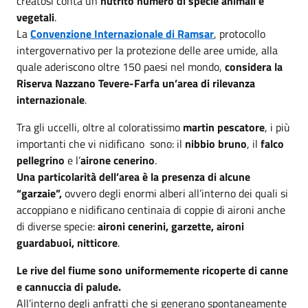
creatosi conta un
nutrito numero di specie animali e
vegetali
.
La
Convenzione Internazionale di Ramsar
, protocollo
intergovernativo per la protezione delle aree umide, alla
quale aderiscono oltre 150 paesi nel mondo,
considera la
Riserva Nazzano Tevere-Farfa un’area di rilevanza
internazionale
.
Tra gli uccelli, oltre al coloratissimo
martin pescatore
, i più
importanti che vi nidificano sono: il
nibbio bruno
, il
falco
pellegrino
e l’
airone cenerino
.
Una particolarità dell’area è la presenza di alcune
“garzaie”,
ovvero degli enormi alberi all’interno dei quali si
accoppiano e nidificano centinaia di coppie di aironi anche
di diverse specie:
aironi cenerini, garzette, aironi
guardabuoi, nitticore
.
Le rive del fiume sono uniformemente ricoperte di canne
e cannuccia di palude.
All’interno degli anfratti che si generano spontaneamente