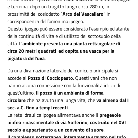
e termina, dopo un tragitto lungo circa 280 m, in
prossimità del cosiddetto “
Arco del Vascellaro
” in
corrispondenza dell’omonimo ipogeo.
Questo ipogeo può essere considerato l’esempio eclatante
della continuità di vita e di utilizzo del sottosuolo della
città.
L’ambiente presenta una pianta rettangolare di
circa 20 metri quadrati ed ospita una vasca per la
pigiatura dell’uva
.
Da una diramazione laterale del cunicolo principale si
accede al
Pozzo di Cocciopesto
. Questi vani che non
hanno alcuna connessione con la funzionalità idrica di
quest’ultimo.
Il pozzo è un ambiente di forma
circolare
che ha avuto una lunga vita, che
va almeno dal I
sec. a.C. fino a tempi recenti
.
La rete idraulica ipogea alimentava anche il
pregevole
ninfeo rinascimentale di via Solferino
,
costruito nel XVI
secolo e appartenuto a un convento di suore
.
Il complesso sotterraneo
,
interamente scavato nel tufo
,