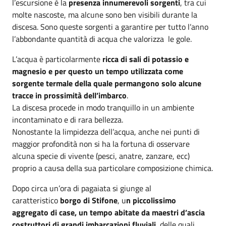
l’escursione è la
presenza innumerevoli sorgenti
, tra cui
molte nascoste, ma alcune sono ben visibili durante la
discesa. Sono queste sorgenti a garantire per tutto l’anno
l’abbondante quantità di acqua che valorizza le gole.
L’acqua è particolarmente
ricca di sali di potassio e
magnesio e per questo un tempo utilizzata come
sorgente termale della quale permangono solo alcune
tracce in prossimità dell’imbarco
.
La discesa procede in modo tranquillo in un ambiente
incontaminato e di rara bellezza.
Nonostante la limpidezza dell’acqua, anche nei punti di
maggior profondità non si ha la fortuna di osservare
alcuna specie di vivente (pesci, anatre, zanzare, ecc)
proprio a causa della sua particolare composizione chimica.
Dopo circa un’ora di pagaiata si giunge al
caratteristico
borgo di Stifone
, u
n piccolissimo
aggregato di case, un tempo abitate da maestri d’ascia
costruttori di grandi imbarcazioni fluviali
, delle quali