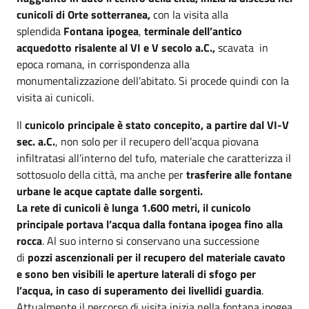
cunicoli di Orte sotterranea,
con la visita alla
splendida
Fontana ipogea
,
terminale dell’antico
acquedotto risalente al VI e V secolo a.C.,
scavata in
epoca romana, in corrispondenza alla
monumentalizzazione dell’abitato. Si procede quindi con la
visita ai cunicoli.
Il
cunicolo principale è stato concepito, a partire dal VI-V
sec. a.C.
, non solo per il recupero dell’acqua piovana
infiltratasi all’interno del tufo, materiale che caratterizza il
sottosuolo della città, ma anche per
trasferire alle fontane
urbane le acque captate dalle sorgenti.
La rete di cunicoli è lunga 1.600 metri, il cunicolo
principale portava l’acqua dalla fontana ipogea fino alla
rocca
. Al suo interno si conservano una successione
di
pozzi ascenzionali per il recupero del materiale cavato
e sono ben visibili le aperture laterali di sfogo per
l’acqua, in caso di superamento dei livellidi guardia
.
Attualmente il percorso di visita inizia nella fontana ipogea