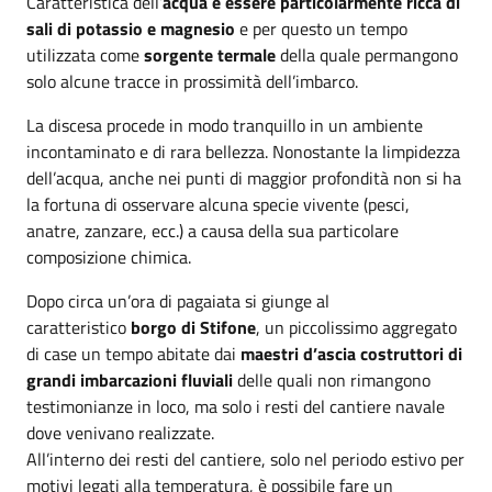
Caratteristica dell’
acqua è essere particolarmente ricca di
sali di potassio e magnesio
e per questo un tempo
utilizzata come
sorgente termale
della quale permangono
solo alcune tracce in prossimità dell’imbarco.
La discesa procede in modo tranquillo in un ambiente
incontaminato e di rara bellezza. Nonostante la limpidezza
dell’acqua, anche nei punti di maggior profondità non si ha
la fortuna di osservare alcuna specie vivente (pesci,
anatre, zanzare, ecc.) a causa della sua particolare
composizione chimica.
Dopo circa un’ora di pagaiata si giunge al
caratteristico
borgo di Stifone
, un piccolissimo aggregato
di case un tempo abitate dai
maestri d’ascia costruttori di
grandi imbarcazioni fluviali
delle quali non rimangono
testimonianze in loco, ma solo i resti del cantiere navale
dove venivano realizzate.
All’interno dei resti del cantiere, solo nel periodo estivo per
motivi legati alla temperatura, è possibile fare un