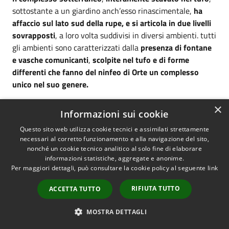
sottostante a un giardino anch’esso rinascimentale,
ha
affaccio sul lato sud della rupe, e si articola in due livelli
sovrapposti
, a loro volta suddivisi in diversi ambienti. tutti
gli ambienti sono caratterizzati dalla
presenza di fontane
e vasche comunicanti
,
scolpite nel tufo e di forme
differenti che fanno del ninfeo di Orte un complesso
unico nel suo genere.
INFO & PRENOTAZIONI:
×
Informazioni sui cookie
Fattoria didattica Campo di Contra – Nazzano
Pagina
Questo sito web utilizza cookie tecnici e assimilati strettamente
Facebook
necessari al corretto funzionamento e alla navigazione del sito,
nonché un cookie tecnico analitico al solo fine di elaborare
Sergio
+39 328.1858517
informazioni statistiche, aggregate e anonime.
Per maggiori dettagli, può consultare la cookie policy al seguente
link
Mauro
+39 328.2579603
RIFIUTA TUTTO
ACCETTA TUTTO
Vedi azioni
MOSTRA DETTAGLI