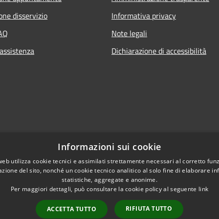
one disservizio
Informativa privacy
FAQ
Note legali
 assistenza
Dichiarazione di accessibilità
Informazioni sui cookie
web utilizza cookie tecnici e assimilati strettamente necessari al corretto fu
azione del sito, nonché un cookie tecnico analitico al solo fine di elaborare i
statistiche, aggregate e anonime.
Per maggiori dettagli, può consultare la cookie policy al seguente
link
RIFIUTA TUTTO
ACCETTA TUTTO
l sito
Copyright © 2026 • Comune