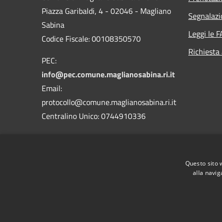
Piazza Garibaldi, 4 - 02046 - Magliano
Segnalazi
Sabina
Leggi le 
Codice Fiscale: 00108350570
Richiesta
PEC:
info@pec.comune.maglianosabina.ri.it
Email:
protocollo@comune.maglianosabina.ri.it
Centralino Unico: 0744910336
Codice Univoco Ufficio
UF37PC
Codice IPA
c_e812
Questo sito 
alla navig
RSS
Accessibilità
Privacy
Cookie
Mappa de