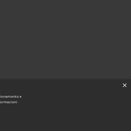
×
nzionamento e
nformazioni
Municipium
Accesso
 di Magliano Sabina • Powered by
•