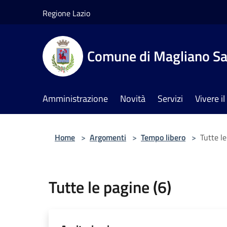
Salta al contenuto principale
Regione Lazio
Comune di Magliano Sa
Amministrazione
Novità
Servizi
Vivere 
Home
>
Argomenti
>
Tempo libero
>
Tutte le
Tutte le pagine (6)