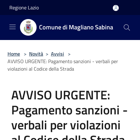
Salta al contenuto principale
Regione Lazio
Comune di Magliano Sabina
Home
>
Novità
>
Avvisi
>
AVVISO URGENTE: Pagamento sanzioni - verbali per
violazioni al Codice della Strada
AVVISO URGENTE:
Pagamento sanzioni -
verbali per violazioni
al Codice della Strada